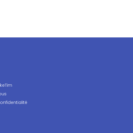
rkeTim
ous
onfidentialité