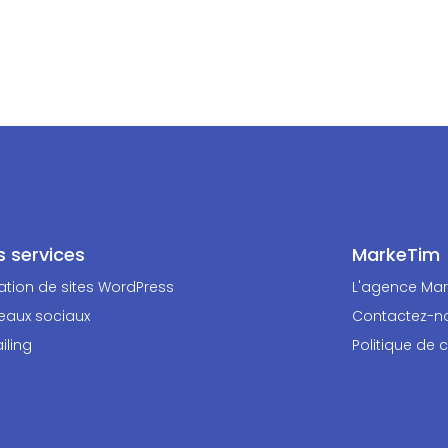
s services
MarkeTim
ation de sites WordPress
L'agence Ma
eaux sociaux
Contactez-n
iling
Politique de c