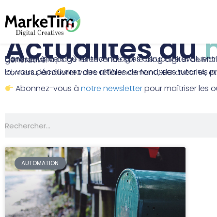
Actualités du
Dans un univers où les technologies disruptive évoluent en permanence et où les tendances émergent à grande vitesse, mieux vaut s’assurer de rester à la page ! Bienvenue sur le blog digital de MarkeTim, votre source incontournable pour rester à la pointe du marketing digital, de l’IA générative.
Ici, vous découvrirez des articles de fond, des tutoriels pratiques, et de nombreuses ressources conçues pour booster vo
Abonnez-vous à
notre newsletter
pour maîtriser les ou
AUTOMATION