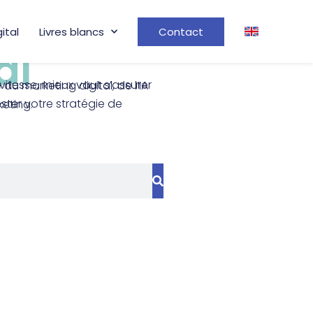
gital
Livres blancs
Contact
al
on marketing.