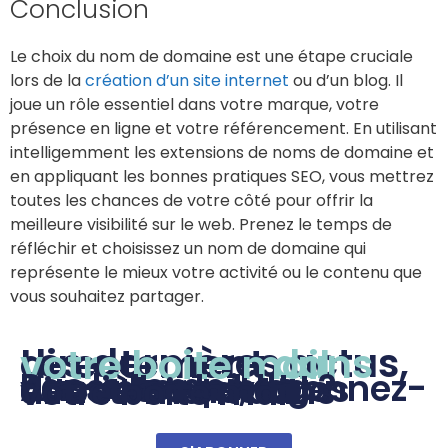
Conclusion
Le choix du nom de domaine est une étape cruciale
lors de la
création d’un site internet
ou d’un blog. Il
joue un rôle essentiel dans votre marque, votre
présence en ligne et votre référencement. En utilisant
intelligemment les extensions de noms de domaine et
en appliquant les bonnes pratiques SEO, vous mettrez
toutes les chances de votre côté pour offrir la
meilleure visibilité sur le web. Prenez le temps de
réfléchir et choisissez un nom de domaine qui
représente le mieux votre activité ou le contenu que
vous souhaitez partager.
Les dernières actus, directement
dans votre boite mail
Pas le temps de consulter le blog ? Aucun souci, abonnez-vous et recevez les dernières actus directement dans votre boite mail.